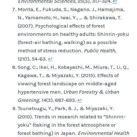
Environmental Sciences
, 25(3), 317-324.
↩︎
Morita, E., Fukuda, S., Nagano, J., Hamajima,
N., Yamamoto, H., Iwai, Y., … & Shirakawa, T.
(2007). Psychological effects of forest
environments on healthy adults: Shinrin-yoku
(forest-air bathing, walking) as a possible
method of stress reduction.
Public Health
,
121(1), 54-63.
↩︎
Song, C., Ikei, H., Kobayashi, M., Miura, T., Li, Q.,
Kagawa, T., & Miyazaki, Y. (2015). Effects of
viewing forest landscape on middle-aged
hypertensive men.
Urban Forestry & Urban
Greening
, 14(3), 687-693.
↩︎
Tsunetsugu, Y., Park, B. J., & Miyazaki, Y.
(2010). Trends in research related to “Shinrin-
yoku” (taking in the forest atmosphere or
forest bathing) in Japan.
Environmental Health