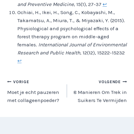
and Preventive Medicine
, 15(1), 27-37
↩︎
Ochiai, H., Ikei, H., Song, C., Kobayashi, M.,
Takamatsu, A., Miura, T., & Miyazaki, Y. (2015).
Physiological and psychological effects of a
forest therapy program on middle-aged
females.
International Journal of Environmental
Research and Public Health
, 12(12), 15222-15232
↩︎
BERICHT
VORIGE
VOLGENDE
Moet je echt pauzeren
8 Manieren Om Trek in
NAVIGATIE
met collageenpoeder?
Suikers Te Vermijden