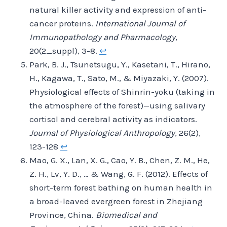
natural killer activity and expression of anti-
cancer proteins.
International Journal of
Immunopathology and Pharmacology
,
20(2_suppl), 3-8.
↩︎
Park, B. J., Tsunetsugu, Y., Kasetani, T., Hirano,
H., Kagawa, T., Sato, M., & Miyazaki, Y. (2007).
Physiological effects of Shinrin-yoku (taking in
the atmosphere of the forest)—using salivary
cortisol and cerebral activity as indicators.
Journal of Physiological Anthropology
, 26(2),
123-128
↩︎
Mao, G. X., Lan, X. G., Cao, Y. B., Chen, Z. M., He,
Z. H., Lv, Y. D., … & Wang, G. F. (2012). Effects of
short-term forest bathing on human health in
a broad-leaved evergreen forest in Zhejiang
Province, China.
Biomedical and