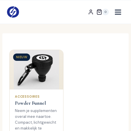
Doorgaan
naar
0
inhoud
NIEUW
ACCESSOIRES
Powder Funnel
Neem je supplementen
overal mee naartoe.
Compact, lichtgewicht
en makkelijk te