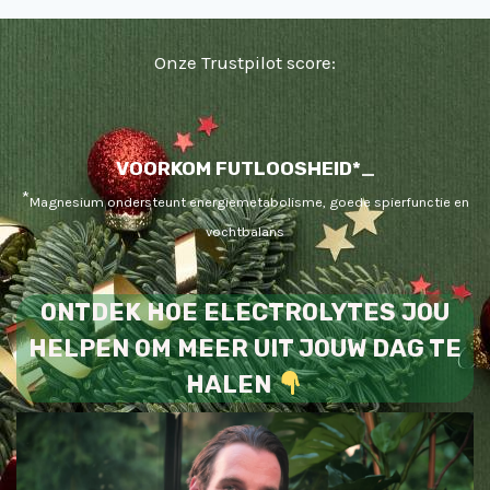
Onze Trustpilot score:
KRAMPEN*
VOORKOM
KRAMPEN*
_
*
Magnesium ondersteunt energiemetabolisme, goede spierfunctie en
vochtbalans
ONTDEK HOE ELECTROLYTES JOU
HELPEN OM MEER UIT JOUW DAG TE
HALEN