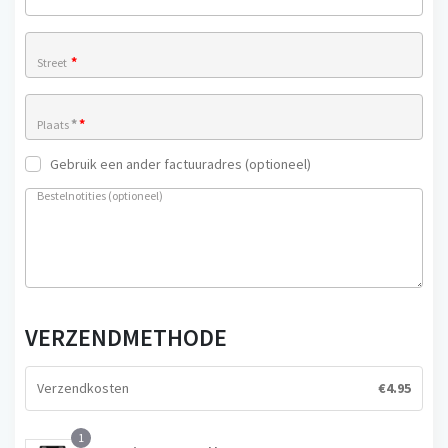
*
Street
*
*
Plaats
Gebruik een ander factuuradres
(optioneel)
Bestelnotities
(optioneel)
VERZENDMETHODE
Verzendkosten
€
4.95
1