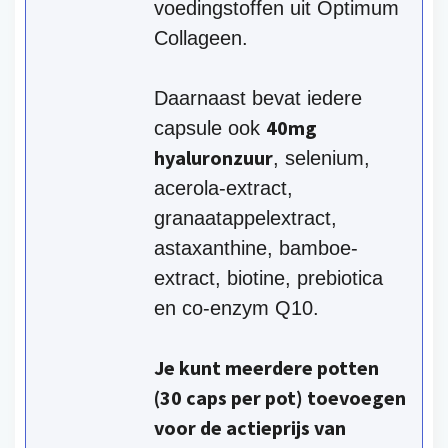
voedingstoffen uit Optimum
e
s
p
:
Collageen.
r
€
i
2
j
2
Daarnaast bevat iedere
s
.
40mg
capsule ook
w
0
hyaluronzuur
, selenium,
a
0
s
.
acerola-extract,
:
granaatappelextract,
€
2
astaxanthine, bamboe-
9
extract, biotine, prebiotica
.
9
en co-enzym Q10.
0
.
Je kunt meerdere potten
(30 caps per pot) toevoegen
voor de actieprijs van