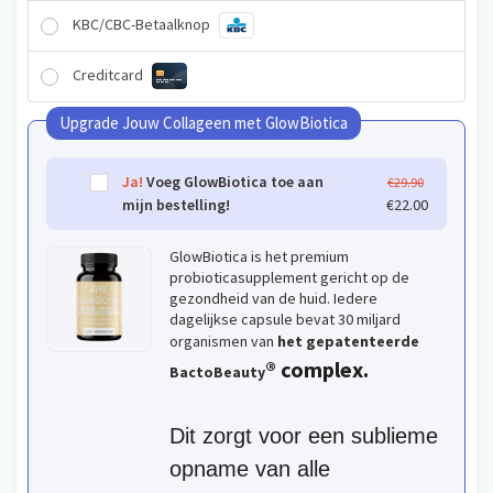
KBC/CBC-Betaalknop
Creditcard
Upgrade Jouw Collageen met GlowBiotica
O
Ja!
Voeg GlowBiotica toe aan
€
29.90
o
H
mijn bestelling!
€
22.00
r
u
s
i
GlowBiotica is het premium
p
d
probioticasupplement gericht op de
r
i
gezondheid van de huid. Iedere
dagelijkse capsule bevat 30 miljard
o
g
organismen van
het gepatenteerde
n
e
® complex.
k
p
BactoBeauty
e
r
l
i
Dit zorgt voor een sublieme
i
j
j
s
opname van alle
k
i