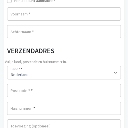
Een account aanmaken?
i
j
j
s
Voornaam
*
k
i
e
s:
Achternaam
*
p
€3
r
3.
i
0
VERZENDADRES
j
0.
s
Vul je land, postcode en huisnummer in.
w
Land
*
*
Nederland
a
s:
€3
Postcode
*
*
9.
9
Huisnummer
*
0.
Toevoeging
(optioneel)