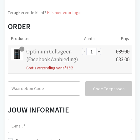
Terugkerende klant?
Klik hier voor login
ORDER
Producten
Aantal
Prijs
1
Optimum Collageen
€
39.90
O
(Facebook Aanbieding)
€
33.00
o
H
Gratis verzending vanaf €50!
r
u
s
i
Waardebon Code
Code Toepassen
p
d
r
i
o
g
JOUW INFORMATIE
n
e
k
p
E-mail
*
e
r
l
i