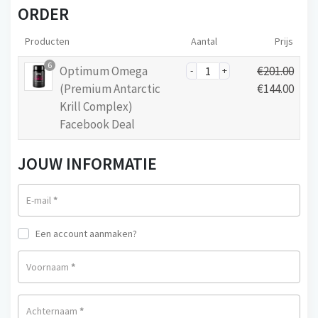
ORDER
Producten
Aantal
Prijs
6
Optimum Omega
€
201.00
O
(Premium Antarctic
€
144.00
o
Krill Complex)
H
r
Facebook Deal
u
s
i
p
JOUW INFORMATIE
d
r
i
o
g
E-mail
*
n
e
k
p
Een account aanmaken?
e
r
l
Voornaam
*
i
i
j
j
s
Achternaam
*