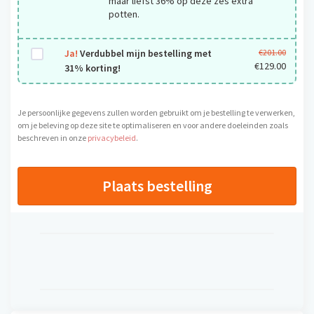
maar liefst 36% op deze zes extra
potten.
Ja!
Verdubbel mijn bestelling met
€
201.00
O
€
129.00
31% korting!
o
H
r
u
s
i
Je persoonlijke gegevens zullen worden gebruikt om je bestelling te verwerken,
p
d
om je beleving op deze site te optimaliseren en voor andere doeleinden zoals
beschreven in onze
privacybeleid
.
r
i
o
g
n
e
Plaats bestelling
k
p
e
r
l
i
i
j
j
s
k
i
e
s
p
:
r
€