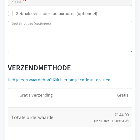
*
*
Plaats
Gebruik een ander factuuradres
(optioneel)
Bestelnotities
(optioneel)
VERZENDMETHODE
Heb je een waardebon? Klik hier om je code in te vullen
Gratis verzending
Gratis
€
144.00
Totale orderwaarde
(inclusief
€
11.89
BTW)