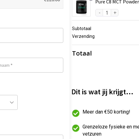
Pure C8 MCT Powder
o
H
r
u
s
i
Subtotaal
p
d
Verzending
r
i
o
g
Totaal
n
e
k
p
rnaam
*
e
r
l
i
i
j
Dit is wat jij krijgt…
j
s
k
i
e
s:
Meer dan €50 korting!
p
€1
r
2
Grenzeloze fysieke en me
i
6.
vetzuren
j
0