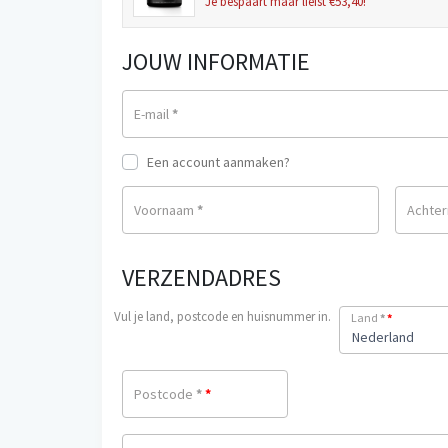
Je bespaart maar liefst €53,40!
JOUW INFORMATIE
E-mail
*
Een account aanmaken?
Voornaam
*
Achte
VERZENDADRES
Vul je land, postcode en huisnummer in.
Land
*
*
Nederland
Postcode
*
*