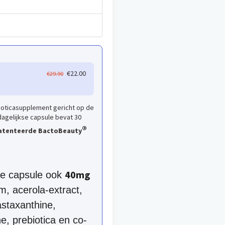
O
H
€
22.00
€
29.90
o
u
r
i
s
d
ioticasupplement gericht op de
p
i
dagelijkse capsule bevat 30
r
g
®
atenteerde BactoBeauty
o
e
n
p
k
r
e
i
40mg
re capsule ook
l
j
m, acerola-extract,
i
s
j
i
astaxanthine,
k
s
e, prebiotica en co-
e
: