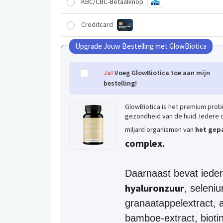
KBC/CBC-Betaalknop
Creditcard
Upgrade Jouw Bestelling met GlowBiotica
Ja!
Voeg GlowBiotica toe aan mijn
bestelling!
GlowBiotica is het premium prob
gezondheid van de huid. Iedere 
miljard organismen van
het gep
complex.
Daarnaast bevat iede
hyaluronzuur
, seleniu
granaatappelextract, 
bamboe-extract, biotin