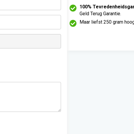
s
0.
100% Tevredenheidsgar
Geld Terug Garantie.
w
a
Maar liefst 250 gram hoo
s:
€1
7
9.
4
0.